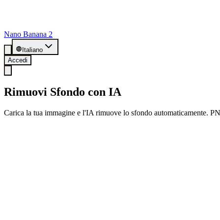
Nano Banana 2
Italiano
Accedi
Rimuovi Sfondo con IA
Carica la tua immagine e l'IA rimuove lo sfondo automaticamente. PN
🎁 Registrati e ottieni 20 crediti gratis
Registrati ora e goditi 20 scontorni gratuiti