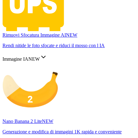
Rimuovi Sfocatura Immagine AI
NEW
Rendi nitide le foto sfocate e riduci il mosso con l IA
Immagine IA
NEW
Nano Banana 2 Lite
NEW
Generazione e modifica di immagini 1K rapida e conveniente