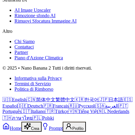
AI Image Upscaler
Rimozione sfondo AI
Rimuovi Sfocatura Immagine AI
Altro
Chi Siamo
Contattaci
Partner
Piano d'Azione Climatica
© 2025 • Nano Banana 2 Tutti i diritti riservati.
Informativa sulla Privacy
Termini di Servizio
Politica di Rimborso
🇺🇸
English
🇨🇳
简体中文
繁體中文
🇰🇷
한국어
🇯🇵
日本語
🇪🇸
Español
🇩🇪
Deutsch
🇫🇷
Français
🇷🇺
Русский
🇸🇦
العربية
🇵🇹
Português
🇮🇹
Italiano
🇹🇷
Türkçe
🇻🇳
Tiếng Việt
🇳🇱
Nederlands
🇹🇭
ภาษาไทย
🇵🇱
Polski
Home
Prompt
Crea
Profilo