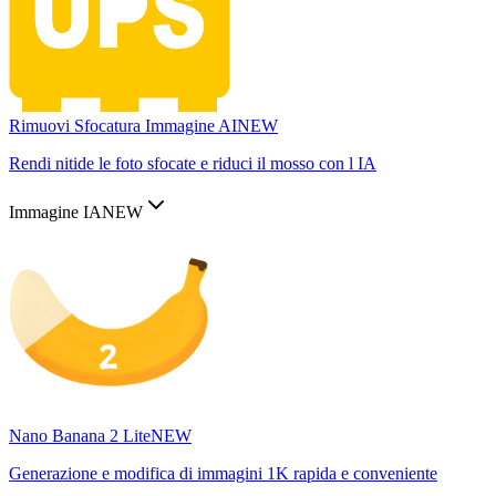
Rimuovi Sfocatura Immagine AI
NEW
Rendi nitide le foto sfocate e riduci il mosso con l IA
Immagine IA
NEW
Nano Banana 2 Lite
NEW
Generazione e modifica di immagini 1K rapida e conveniente