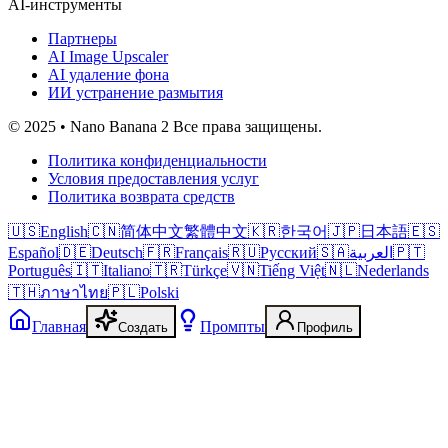
AI-инструменты
Партнеры
AI Image Upscaler
AI удаление фона
ИИ устранение размытия
© 2025 • Nano Banana 2 Все права защищены.
Политика конфиденциальности
Условия предоставления услуг
Политика возврата средств
🇺🇸
English
🇨🇳
简体中文
繁體中文
🇰🇷
한국어
🇯🇵
日本語
🇪🇸
Español
🇩🇪
Deutsch
🇫🇷
Français
🇷🇺
Русский
🇸🇦
العربية
🇵🇹
Português
🇮🇹
Italiano
🇹🇷
Türkçe
🇻🇳
Tiếng Việt
🇳🇱
Nederlands
🇹🇭
ภาษาไทย
🇵🇱
Polski
Главная
Промпты
Создать
Профиль