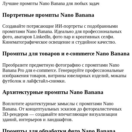
Лучшие промпты Nano Banana для любых задач
Портретные промпты Nano Banana
Создавайте потрясающие ИИ-портреты с подобранными
промптами Nano Banana. Идеально для профессиональных
фото, аватаров LinkedIn, фото пар и креативных селфи.
Кинематографическое освещение и студийное качество.
Промпты для товаров и e-commerce Nano Banana
Преобразите предметную фотографию с промптами Nano
Banana Pro для e-commerce. Генерируйте профессиональные
изображения товаров, витрины ювелирных изделий, мокапы
футболок и лайфстайл-снимки.
Архитектурные промпты Nano Banana
Воплотите архитектурные замыслы с промптами Nano
Banana. От концептуальных эскизов до фотореалистичных
3D-рендеров — создавайте впечатляющие визуализации
зданий, интерьеров и ландшафтов.
Промпты для обработки фото Nano Banana