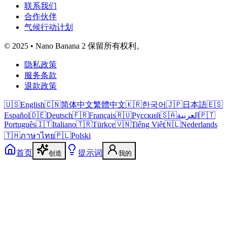
联系我们
合作伙伴
气候行动计划
© 2025 • Nano Banana 2 保留所有权利。
隐私政策
服务条款
退款政策
🇺🇸
English
🇨🇳
简体中文
繁體中文
🇰🇷
한국어
🇯🇵
日本語
🇪🇸
Español
🇩🇪
Deutsch
🇫🇷
Français
🇷🇺
Русский
🇸🇦
العربية
🇵🇹
Português
🇮🇹
Italiano
🇹🇷
Türkçe
🇻🇳
Tiếng Việt
🇳🇱
Nederlands
🇹🇭
ภาษาไทย
🇵🇱
Polski
首页
提示词
创造
我的