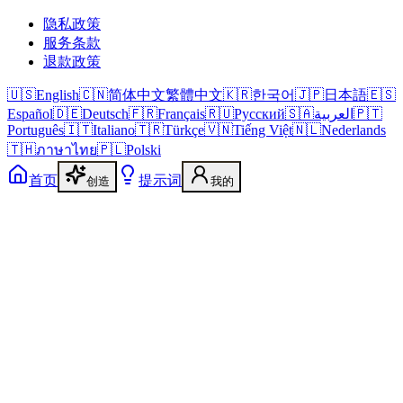
隐私政策
服务条款
退款政策
🇺🇸
English
🇨🇳
简体中文
繁體中文
🇰🇷
한국어
🇯🇵
日本語
🇪🇸
Español
🇩🇪
Deutsch
🇫🇷
Français
🇷🇺
Русский
🇸🇦
العربية
🇵🇹
Português
🇮🇹
Italiano
🇹🇷
Türkçe
🇻🇳
Tiếng Việt
🇳🇱
Nederlands
🇹🇭
ภาษาไทย
🇵🇱
Polski
首页
提示词
创造
我的