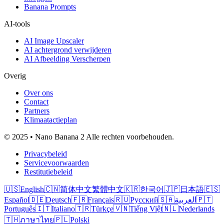
Banana Prompts
AI-tools
AI Image Upscaler
AI achtergrond verwijderen
AI Afbeelding Verscherpen
Overig
Over ons
Contact
Partners
Klimaatactieplan
© 2025 • Nano Banana 2 Alle rechten voorbehouden.
Privacybeleid
Servicevoorwaarden
Restitutiebeleid
🇺🇸
English
🇨🇳
简体中文
繁體中文
🇰🇷
한국어
🇯🇵
日本語
🇪🇸
Español
🇩🇪
Deutsch
🇫🇷
Français
🇷🇺
Русский
🇸🇦
العربية
🇵🇹
Português
🇮🇹
Italiano
🇹🇷
Türkçe
🇻🇳
Tiếng Việt
🇳🇱
Nederlands
🇹🇭
ภาษาไทย
🇵🇱
Polski