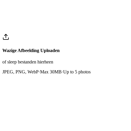
Maak een account aan en gebruik gratis credits om afbeeldingen
online scherp te maken
Wazige Afbeelding Uploaden
of sleep bestanden hierheen
JPEG, PNG, WebP
·
Max 30MB
·
Up to
5
photos