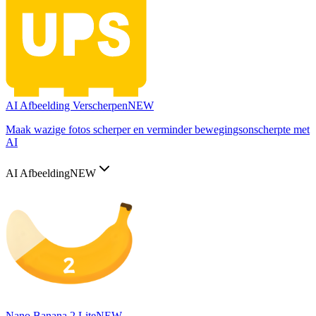
AI Afbeelding Verscherpen
NEW
Maak wazige fotos scherper en verminder bewegingsonscherpte met
AI
AI Afbeelding
NEW
Nano Banana 2 Lite
NEW