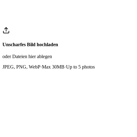
Erstellen Sie ein Konto und nutzen Sie kostenlose Credits, um
Bilder online zu entschärfen
Unscharfes Bild hochladen
oder Dateien hier ablegen
JPEG, PNG, WebP
·
Max 30MB
·
Up to
5
photos