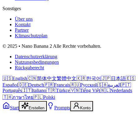
Sonstiges
Über uns
Kontakt
Partner
Klimaschutzplan
© 2025 • Nano Banana 2 Alle Rechte vorbehalten.
Datenschutzerklärung
Nutzungsbedingungen
Rückgaberecht
🇺🇸
English
🇨🇳
简体中文
繁體中文
🇰🇷
한국어
🇯🇵
日本語
🇪🇸
Español
🇩🇪
Deutsch
🇫🇷
Français
🇷🇺
Русский
🇸🇦
العربية
🇵🇹
Português
🇮🇹
Italiano
🇹🇷
Türkçe
🇻🇳
Tiếng Việt
🇳🇱
Nederlands
🇹🇭
ภาษาไทย
🇵🇱
Polski
Start
Prompts
Erstellen
Konto