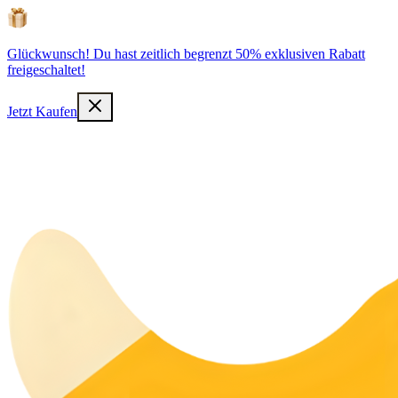
Glückwunsch! Du hast zeitlich begrenzt 50% exklusiven Rabatt
freigeschaltet!
Jetzt Kaufen