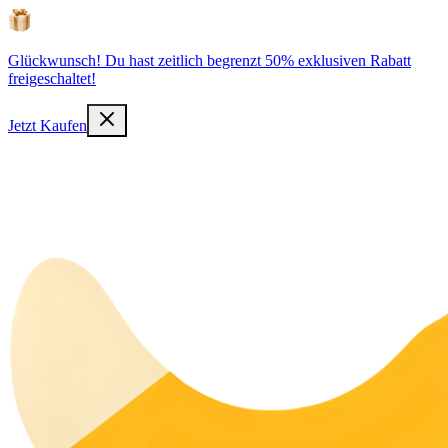
Glückwunsch! Du hast zeitlich begrenzt 50% exklusiven Rabatt
freigeschaltet!
Jetzt Kaufen