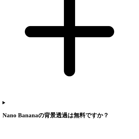
Nano Bananaの背景透過は無料ですか？