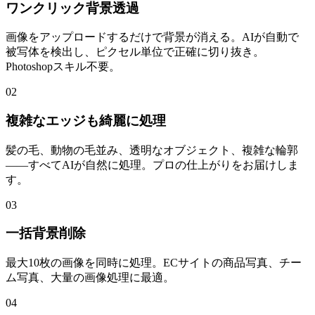
ワンクリック背景透過
画像をアップロードするだけで背景が消える。AIが自動で
被写体を検出し、ピクセル単位で正確に切り抜き。
Photoshopスキル不要。
02
複雑なエッジも綺麗に処理
髪の毛、動物の毛並み、透明なオブジェクト、複雑な輪郭
——すべてAIが自然に処理。プロの仕上がりをお届けしま
す。
03
一括背景削除
最大10枚の画像を同時に処理。ECサイトの商品写真、チー
ム写真、大量の画像処理に最適。
04