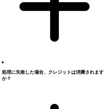
処理に失敗した場合、クレジットは消費されます
か？