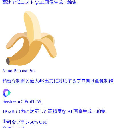
高速で低コストな1K画像生成・編集
Nano Banana Pro
精密な制御と最大4K出力に対応するプロ向け画像制作
Seedream 5 Pro
NEW
1K/2K 出力に対応した高精度な AI 画像生成・編集
料金プラン
50% OFF