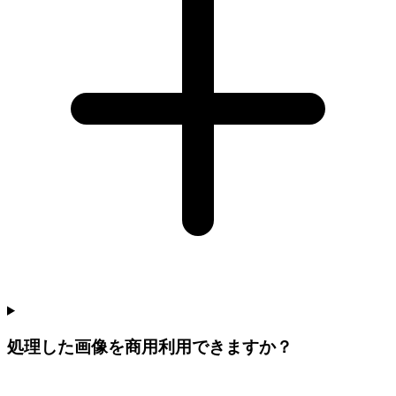
処理した画像を商用利用できますか？