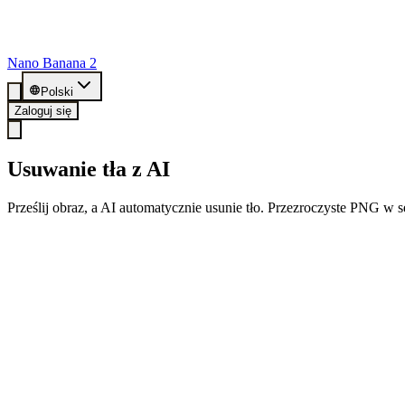
Nano Banana 2
Polski
Zaloguj się
Usuwanie tła z AI
Prześlij obraz, a AI automatycznie usunie tło. Przezroczyste PNG w
🎁 Zarejestruj się i otrzymaj 20 darmowych kredytów
Zarejestruj się teraz i ciesz się 20 darmowymi wycinaniami