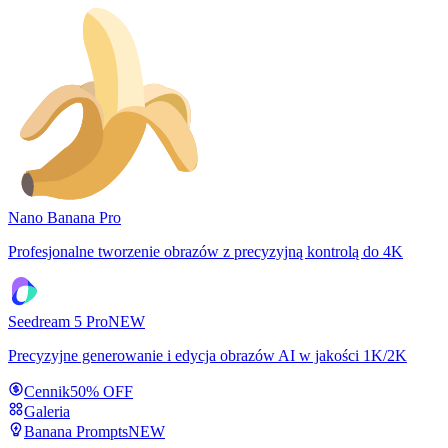
Nano Banana Pro
Profesjonalne tworzenie obrazów z precyzyjną kontrolą do 4K
Seedream 5 Pro
NEW
Precyzyjne generowanie i edycja obrazów AI w jakości 1K/2K
Cennik
50% OFF
Galeria
Banana Prompts
NEW