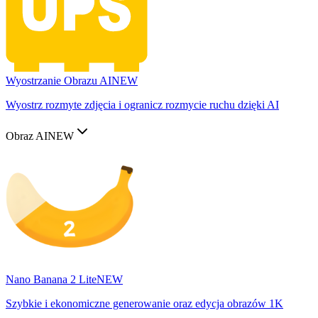
Wyostrzanie Obrazu AI
NEW
Wyostrz rozmyte zdjęcia i ogranicz rozmycie ruchu dzięki AI
Obraz AI
NEW
Nano Banana 2 Lite
NEW
Szybkie i ekonomiczne generowanie oraz edycja obrazów 1K