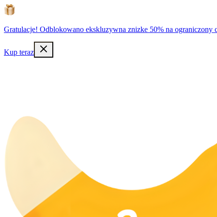
Gratulacje! Odblokowano ekskluzywna znizke 50% na ograniczony c
Kup teraz