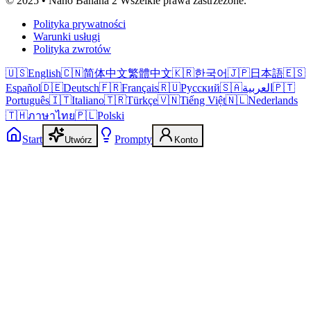
© 2025 • Nano Banana 2 Wszelkie prawa zastrzeżone.
Polityka prywatności
Warunki usługi
Polityka zwrotów
🇺🇸
English
🇨🇳
简体中文
繁體中文
🇰🇷
한국어
🇯🇵
日本語
🇪🇸
Español
🇩🇪
Deutsch
🇫🇷
Français
🇷🇺
Русский
🇸🇦
العربية
🇵🇹
Português
🇮🇹
Italiano
🇹🇷
Türkçe
🇻🇳
Tiếng Việt
🇳🇱
Nederlands
🇹🇭
ภาษาไทย
🇵🇱
Polski
Start
Prompty
Utwórz
Konto