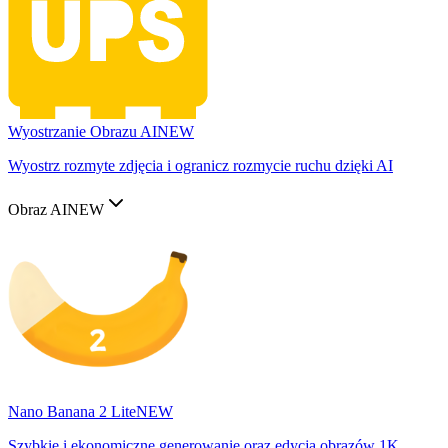
Wyostrzanie Obrazu AI
NEW
Wyostrz rozmyte zdjęcia i ogranicz rozmycie ruchu dzięki AI
Obraz AI
NEW
Nano Banana 2 Lite
NEW
Szybkie i ekonomiczne generowanie oraz edycja obrazów 1K