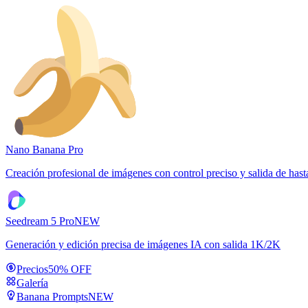
Nano Banana Pro
Creación profesional de imágenes con control preciso y salida de has
Seedream 5 Pro
NEW
Generación y edición precisa de imágenes IA con salida 1K/2K
Precios
50% OFF
Galería
Banana Prompts
NEW