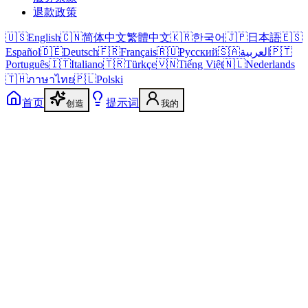
退款政策
🇺🇸
English
🇨🇳
简体中文
繁體中文
🇰🇷
한국어
🇯🇵
日本語
🇪🇸
Español
🇩🇪
Deutsch
🇫🇷
Français
🇷🇺
Русский
🇸🇦
العربية
🇵🇹
Português
🇮🇹
Italiano
🇹🇷
Türkçe
🇻🇳
Tiếng Việt
🇳🇱
Nederlands
🇹🇭
ภาษาไทย
🇵🇱
Polski
首页
提示词
创造
我的