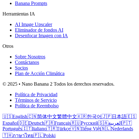
Banana Prompts
Herramientas IA
AI Image Upscaler
Eliminador de fondos AI
Desenfocar Imagen con IA
Otros
Sobre Nosotros
Contáctanos
Socios
Plan de Acción Climática
© 2025 • Nano Banana 2 Todos los derechos reservados.
Política de Privacidad
Términos de Servicio
Política de Reembolso
🇺🇸
English
🇨🇳
简体中文
繁體中文
🇰🇷
한국어
🇯🇵
日本語
🇪🇸
Español
🇩🇪
Deutsch
🇫🇷
Français
🇷🇺
Русский
🇸🇦
العربية
🇵🇹
Português
🇮🇹
Italiano
🇹🇷
Türkçe
🇻🇳
Tiếng Việt
🇳🇱
Nederlands
🇹🇭
ภาษาไทย
🇵🇱
Polski