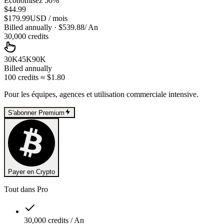
Économisez 50%
$44.99
$179.99
USD
/
mois
Billed annually
· $
539.88
/
An
30,000
credits
30K
45K
90K
Billed annually
100
credits
≈ $
1.80
Pour les équipes, agences et utilisation commerciale intensive.
S'abonner Premium
Payer en Crypto
Tout dans Pro
30,000 credits / An