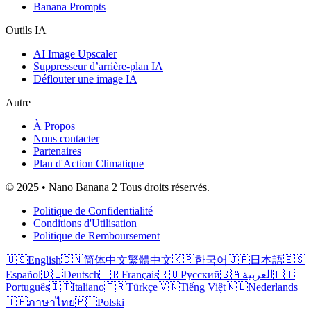
Banana Prompts
Outils IA
AI Image Upscaler
Suppresseur d’arrière-plan IA
Déflouter une image IA
Autre
À Propos
Nous contacter
Partenaires
Plan d'Action Climatique
© 2025 • Nano Banana 2 Tous droits réservés.
Politique de Confidentialité
Conditions d'Utilisation
Politique de Remboursement
🇺🇸
English
🇨🇳
简体中文
繁體中文
🇰🇷
한국어
🇯🇵
日本語
🇪🇸
Español
🇩🇪
Deutsch
🇫🇷
Français
🇷🇺
Русский
🇸🇦
العربية
🇵🇹
Português
🇮🇹
Italiano
🇹🇷
Türkçe
🇻🇳
Tiếng Việt
🇳🇱
Nederlands
🇹🇭
ภาษาไทย
🇵🇱
Polski