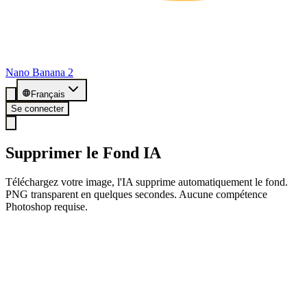
Nano Banana 2
Français
Se connecter
Supprimer le Fond IA
Téléchargez votre image, l'IA supprime automatiquement le fond.
PNG transparent en quelques secondes. Aucune compétence
Photoshop requise.
🎁 Inscription = 20 crédits gratuits
Inscrivez-vous maintenant et profitez de 20 détourages gratuits