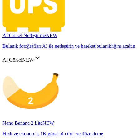
AI Görsel Netleştirme
NEW
Bulanık fotoğrafları AI ile netleştirin ve hareket bulanıklığını azaltın
AI Görsel
NEW
Nano Banana 2 Lite
NEW
Hızlı ve ekonomik 1K görsel üretimi ve düzenleme