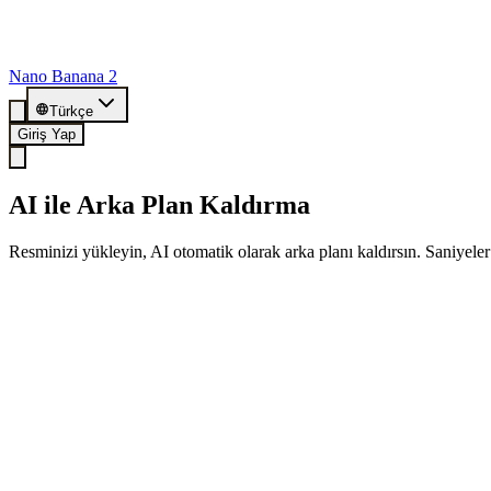
Nano Banana 2
Türkçe
Giriş Yap
AI ile Arka Plan Kaldırma
Resminizi yükleyin, AI otomatik olarak arka planı kaldırsın. Saniyele
🎁 Kayıt ol ve 20 ücretsiz kredi kazan
Şimdi kayıt ol ve 20 ücretsiz kesimin tadını çıkar