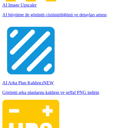
AI Image Upscaler
AI büyütme ile görüntü çözünürlüğünü ve detayları artırın
AI Arka Plan Kaldırıcı
NEW
Görüntü arka planlarını kaldırın ve şeffaf PNG indirin