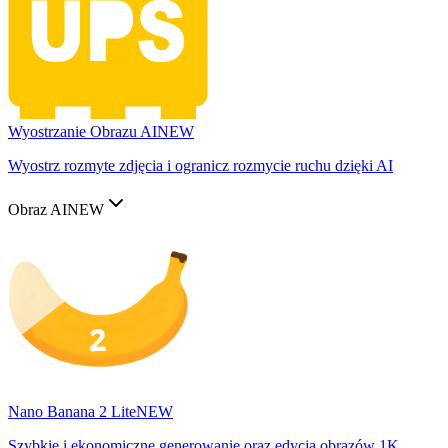
Wyostrzanie Obrazu AI
NEW
Wyostrz rozmyte zdjęcia i ogranicz rozmycie ruchu dzięki AI
Obraz AI
NEW
Nano Banana 2 Lite
NEW
Szybkie i ekonomiczne generowanie oraz edycja obrazów 1K