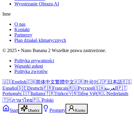
Wyostrzanie Obrazu AI
Inne
O nas
Kontakt
Partnerzy
Plan działań klimatycznych
© 2025 • Nano Banana 2 Wszelkie prawa zastrzeżone.
Polityka prywatności
Warunki usługi
Polityka zwrotów
🇺🇸
English
🇨🇳
简体中文
繁體中文
🇰🇷
한국어
🇯🇵
日本語
🇪🇸
Español
🇩🇪
Deutsch
🇫🇷
Français
🇷🇺
Русский
🇸🇦
العربية
🇵🇹
Português
🇮🇹
Italiano
🇹🇷
Türkçe
🇻🇳
Tiếng Việt
🇳🇱
Nederlands
🇹🇭
ภาษาไทย
🇵🇱
Polski
Start
Prompty
Utwórz
Konto