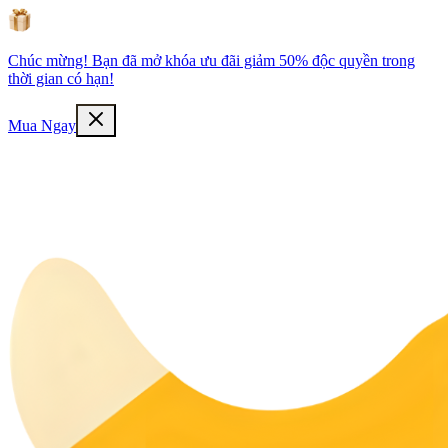
Chúc mừng! Bạn đã mở khóa ưu đãi giảm 50% độc quyền trong
thời gian có hạn!
Mua Ngay