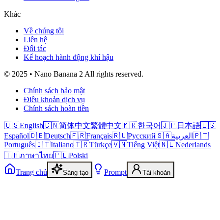
Khác
Về chúng tôi
Liên hệ
Đối tác
Kế hoạch hành động khí hậu
© 2025 • Nano Banana 2 All rights reserved.
Chính sách bảo mật
Điều khoản dịch vụ
Chính sách hoàn tiền
🇺🇸
English
🇨🇳
简体中文
繁體中文
🇰🇷
한국어
🇯🇵
日本語
🇪🇸
Español
🇩🇪
Deutsch
🇫🇷
Français
🇷🇺
Русский
🇸🇦
العربية
🇵🇹
Português
🇮🇹
Italiano
🇹🇷
Türkçe
🇻🇳
Tiếng Việt
🇳🇱
Nederlands
🇹🇭
ภาษาไทย
🇵🇱
Polski
Trang chủ
Prompt
Sáng tạo
Tài khoản