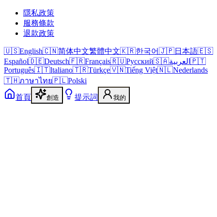
隱私政策
服務條款
退款政策
🇺🇸
English
🇨🇳
简体中文
繁體中文
🇰🇷
한국어
🇯🇵
日本語
🇪🇸
Español
🇩🇪
Deutsch
🇫🇷
Français
🇷🇺
Русский
🇸🇦
العربية
🇵🇹
Português
🇮🇹
Italiano
🇹🇷
Türkçe
🇻🇳
Tiếng Việt
🇳🇱
Nederlands
🇹🇭
ภาษาไทย
🇵🇱
Polski
首頁
提示詞
創造
我的