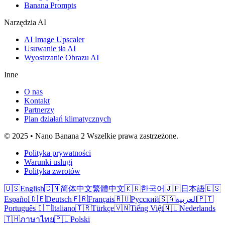
Banana Prompts
Narzędzia AI
AI Image Upscaler
Usuwanie tła AI
Wyostrzanie Obrazu AI
Inne
O nas
Kontakt
Partnerzy
Plan działań klimatycznych
© 2025 • Nano Banana 2 Wszelkie prawa zastrzeżone.
Polityka prywatności
Warunki usługi
Polityka zwrotów
🇺🇸
English
🇨🇳
简体中文
繁體中文
🇰🇷
한국어
🇯🇵
日本語
🇪🇸
Español
🇩🇪
Deutsch
🇫🇷
Français
🇷🇺
Русский
🇸🇦
العربية
🇵🇹
Português
🇮🇹
Italiano
🇹🇷
Türkçe
🇻🇳
Tiếng Việt
🇳🇱
Nederlands
🇹🇭
ภาษาไทย
🇵🇱
Polski