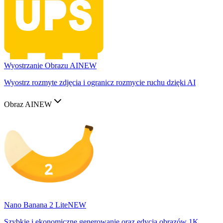
Wyostrzanie Obrazu AI
NEW
Wyostrz rozmyte zdjęcia i ogranicz rozmycie ruchu dzięki AI
Obraz AI
NEW
Nano Banana 2 Lite
NEW
Szybkie i ekonomiczne generowanie oraz edycja obrazów 1K