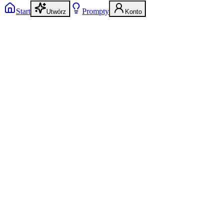
Start
Prompty
Utwórz
Konto